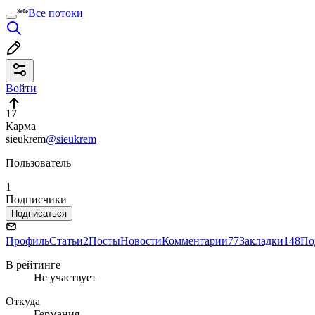
Все потоки
Войти
17
Карма
sieukrem
@sieukrem
Пользователь
1
Подписчики
Подписаться
Профиль
Статьи
2
Посты
Новости
Комментарии
77
Закладки
148
По
В рейтинге
Не участвует
Откуда
Германия